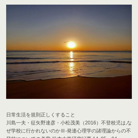
日常生活を規則正しくすること
川島一夫・征矢野達彦・小松茂美（2016）不登校児は,な
ぜ学校に行かれないのかⅢ-発達心理学の諸理論からの不