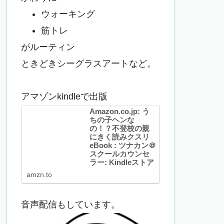
ウォーキング
筋トレ
がルーティン
ときどきシーグラスアートなど。
アマゾンkindleで出版
Amazon.co.jp: う
ちの子ヘンな
の！？不登校の親
にきく読みクスリ
eBook : ツナカン＠
スクールカウンセ
ラー: Kindleストア
Amazon.co.jp: うちの子
amzn.to
ヘンなの！？不登校の親
にきく読みクスリ
eBook : ツナカン＠スク
ールカウンセラー:
音声配信もしています。
Kindleストア