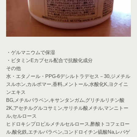
・ゲルマニウムで保湿
・ビタミンEカプセル配合で抗酸化成分
その他
水・エタノール・PPG-6デシルトラデセス－30,ジメチル
スルホン,カルボマー,香料,メントール,水酸化K,ヨクイニ
ンエキス
BG,メチルパラペン,キサンタンガム,グリチルリチン酸
2K,アセチルグルコサミン,サリチル酸メチル,マンニトー
ル,セルロース
ヒドロキシプロピルメチルセルロース,酢酸トコフェロー
ル,酸化鉄,エチルパラペン,コンドロイチン硫酸Na,レバゲ