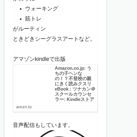
ウォーキング
筋トレ
がルーティン
ときどきシーグラスアートなど。
アマゾンkindleで出版
Amazon.co.jp: う
ちの子ヘンな
の！？不登校の親
にきく読みクスリ
eBook : ツナカン＠
スクールカウンセ
ラー: Kindleストア
Amazon.co.jp: うちの子
amzn.to
ヘンなの！？不登校の親
にきく読みクスリ
eBook : ツナカン＠スク
ールカウンセラー:
音声配信もしています。
Kindleストア