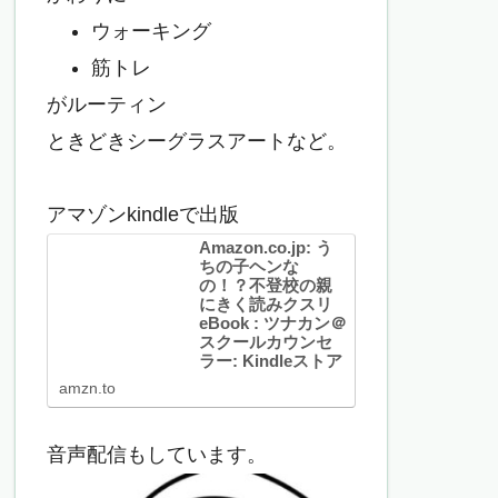
ウォーキング
筋トレ
がルーティン
ときどきシーグラスアートなど。
アマゾンkindleで出版
Amazon.co.jp: う
ちの子ヘンな
の！？不登校の親
にきく読みクスリ
eBook : ツナカン＠
スクールカウンセ
ラー: Kindleストア
Amazon.co.jp: うちの子
amzn.to
ヘンなの！？不登校の親
にきく読みクスリ
eBook : ツナカン＠スク
ールカウンセラー:
音声配信もしています。
Kindleストア