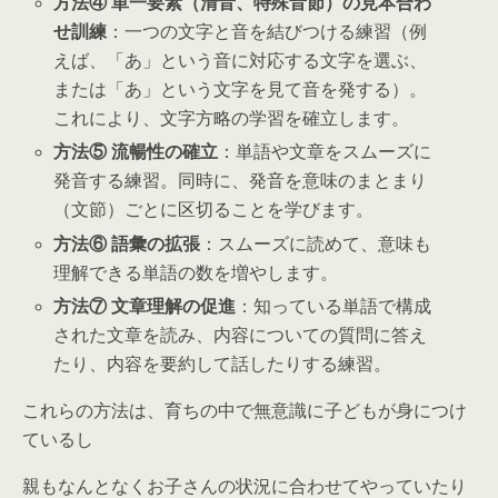
方法④ 単一要素（清音、特殊音節）の見本合わ
せ訓練
：一つの文字と音を結びつける練習（例
えば、「あ」という音に対応する文字を選ぶ、
または「あ」という文字を見て音を発する）。
これにより、文字方略の学習を確立します。
方法⑤ 流暢性の確立
：単語や文章をスムーズに
発音する練習。同時に、発音を意味のまとまり
（文節）ごとに区切ることを学びます。
方法⑥ 語彙の拡張
：スムーズに読めて、意味も
理解できる単語の数を増やします。
方法⑦ 文章理解の促進
：知っている単語で構成
された文章を読み、内容についての質問に答え
たり、内容を要約して話したりする練習。
これらの方法は、育ちの中で無意識に子どもが身につけ
ているし
親もなんとなくお子さんの状況に合わせてやっていたり