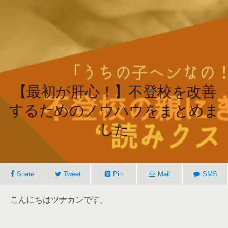
【最初が肝心！】不登校を改善
するためのノウハウをまとめま
した
Share
Tweet
Pin
Mail
SMS
こんにちはツナカンです。